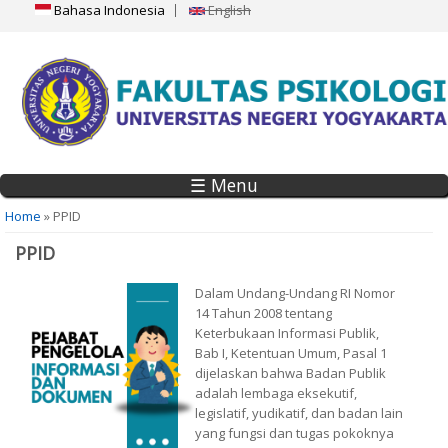
Bahasa Indonesia
English
☰ Menu
You are here
Home
» PPID
PPID
Dalam Undang-Undang RI Nomor
14 Tahun 2008 tentang
Keterbukaan Informasi Publik,
Bab I, Ketentuan Umum, Pasal 1
dijelaskan bahwa Badan Publik
adalah lembaga eksekutif,
legislatif, yudikatif, dan badan lain
yang fungsi dan tugas pokoknya