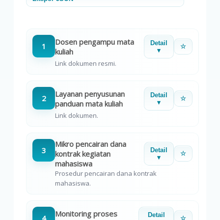
Dosen pengampu mata
Detail
1
☆
kuliah
▾
Link dokumen resmi.
Layanan penyusunan
Detail
2
☆
panduan mata kuliah
▾
Link dokumen.
Mikro pencairan dana
3
Detail
kontrak kegiatan
☆
▾
mahasiswa
Prosedur pencairan dana kontrak
mahasiswa.
Monitoring proses
Detail
4
☆