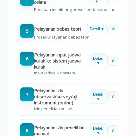
online
▾
Panduan monitoring proses berbasis online.
Pelayanan bebas teori
Detail ▾
☆
5
Prosedur layanan bebas teori.
Pelayanan input jadwal
6
Detail
kuliah ke sistem jadwal
☆
▾
kuliah
Input jadwal ke sistem.
Pelayanan izin
7
Detail
observasi/survey/uji
☆
▾
instrument (online)
Izin penelitian online.
Pelayanan izin penelitian
Detail
8
☆
manual
▾