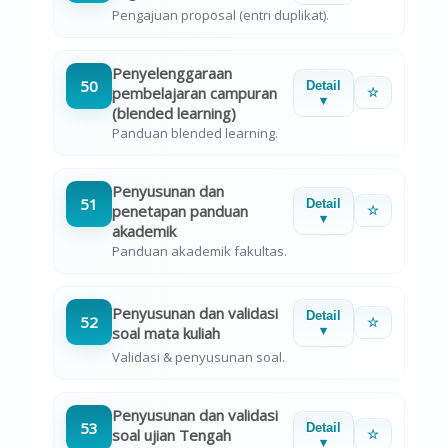
Pengajuan proposal (entri duplikat).
Penyelenggaraan
50
Detail
pembelajaran campuran
☆
▾
(blended learning)
Panduan blended learning.
Penyusunan dan
51
Detail
penetapan panduan
☆
▾
akademik
Panduan akademik fakultas.
Penyusunan dan validasi
Detail
52
☆
soal mata kuliah
▾
Validasi & penyusunan soal.
Penyusunan dan validasi
53
Detail
soal ujian Tengah
☆
▾