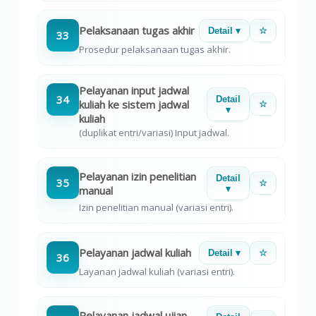
Pelaksanaan tugas akhir
Detail ▾
☆
33
Prosedur pelaksanaan tugas akhir.
Pelayanan input jadwal
34
Detail
kuliah ke sistem jadwal
☆
▾
kuliah
(duplikat entri/variasi) Input jadwal.
Pelayanan izin penelitian
Detail
35
☆
manual
▾
Izin penelitian manual (variasi entri).
Pelayanan jadwal kuliah
Detail ▾
☆
36
Layanan jadwal kuliah (variasi entri).
Pelayanan jadwal ujian