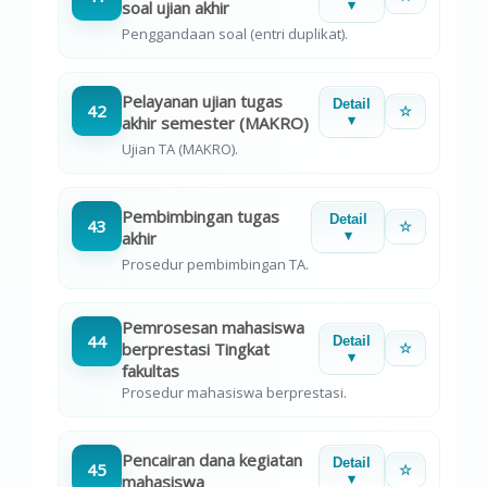
soal ujian akhir
▾
Penggandaan soal (entri duplikat).
Pelayanan ujian tugas
Detail
42
☆
akhir semester (MAKRO)
▾
Ujian TA (MAKRO).
Pembimbingan tugas
Detail
43
☆
akhir
▾
Prosedur pembimbingan TA.
Pemrosesan mahasiswa
44
Detail
berprestasi Tingkat
☆
▾
fakultas
Prosedur mahasiswa berprestasi.
Pencairan dana kegiatan
Detail
45
☆
mahasiswa
▾