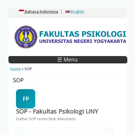
Bahasa Indonesia
English
☰ Menu
You are here
Home
» SOP
SOP
FP
SOP - Fakultas Psikologi UNY
Daftar SOP resmi (link dokumen)