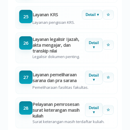
Layanan KRS
Detail ▾
☆
25
Layanan pengisian KRS.
Layanan legalisir Ijazah,
26
Detail
akta mengajar, dan
☆
▾
transkip nilai
Legalisir dokumen penting.
Layanan pemeliharaan
Detail
27
☆
sarana dan pra sarana
▾
Pemeliharaan fasilitas fakultas.
Pelayanan pemrosesan
28
Detail
surat keterangan masih
☆
▾
kuliah
Surat keterangan masih terdaftar kuliah.