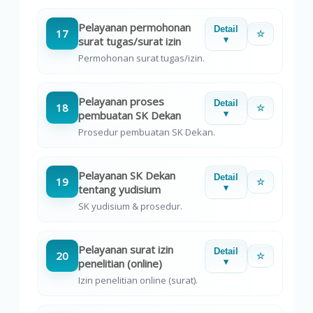
Pelayanan permohonan
Detail
17
☆
surat tugas/surat izin
▾
Permohonan surat tugas/izin.
Pelayanan proses
Detail
18
☆
pembuatan SK Dekan
▾
Prosedur pembuatan SK Dekan.
Pelayanan SK Dekan
Detail
19
☆
tentang yudisium
▾
SK yudisium & prosedur.
Pelayanan surat izin
Detail
20
☆
penelitian (online)
▾
Izin penelitian online (surat).