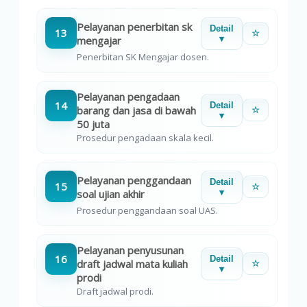
Pelayanan penerbitan sk
Detail
13
☆
mengajar
▾
Penerbitan SK Mengajar dosen.
Pelayanan pengadaan
14
Detail
barang dan jasa di bawah
☆
▾
50 juta
Prosedur pengadaan skala kecil.
Pelayanan penggandaan
Detail
15
☆
soal ujian akhir
▾
Prosedur penggandaan soal UAS.
Pelayanan penyusunan
16
Detail
draft jadwal mata kuliah
☆
▾
prodi
Draft jadwal prodi.