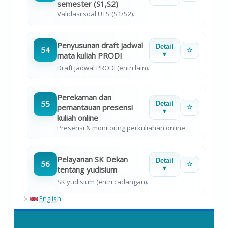
semester (S1,S2)
Validasi soal UTS (S1/S2).
Penyusunan draft jadwal
Detail
54
☆
mata kuliah PRODI
▾
Draft jadwal PRODI (entri lain).
Perekaman dan
55
Detail
pemantauan presensi
☆
▾
kuliah online
Presensi & monitoring perkuliahan online.
Pelayanan SK Dekan
Detail
56
☆
tentang yudisium
▾
SK yudisium (entri cadangan).
English