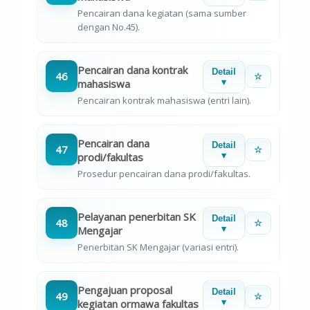
Pencairan dana kegiatan (sama sumber
dengan No.45).
Pencairan dana kontrak
Detail
46
☆
mahasiswa
▾
Pencairan kontrak mahasiswa (entri lain).
Pencairan dana
Detail
47
☆
prodi/fakultas
▾
Prosedur pencairan dana prodi/fakultas.
Pelayanan penerbitan SK
Detail
48
☆
Mengajar
▾
Penerbitan SK Mengajar (variasi entri).
Pengajuan proposal
Detail
49
☆
kegiatan ormawa fakultas
▾