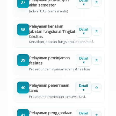
Detail
37
☆
akhir semester
▾
Jadwal UAS (variasi entri).
Pelayanan kenaikan
38
Detail
jabatan fungsional Tingkat
☆
▾
fakultas
Kenaikan jabatan fungsional dosen/staf.
Pelayanan peminjaman
Detail
39
☆
fasilitas
▾
Prosedur peminjaman ruang & fasilitas.
Pelayanan penerimaan
Detail
40
☆
tamu
▾
Prosedur penerimaan tamu/visitasi.
Pelayanan penggandaan
Detail
41
☆