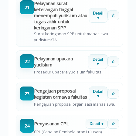
Pelayanan surat
21
keterangan tinggal
Detail
menempuh yudisium atau
☆
▾
tugas akhir untuk
keringanan SPP
Surat keringanan SPP untuk mahasiswa
yudisium/TA.
Pelayanan upacara
Detail
22
☆
yudisium
▾
Prosedur upacara yudisium fakultas.
Pengajuan proposal
Detail
23
☆
kegiatan ormawa fakultas
▾
Pengajuan proposal organisasi mahasiswa.
Penyusunan CPL
Detail ▾
☆
24
CPL (Capaian Pembelajaran Lulusan).