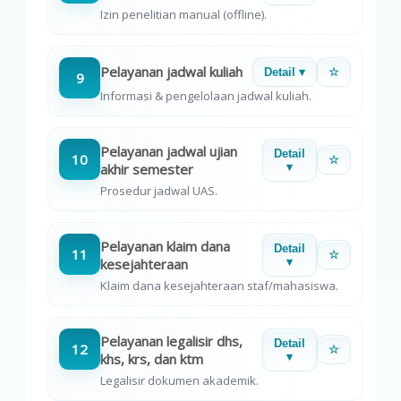
Izin penelitian manual (offline).
Pelayanan jadwal kuliah
Detail ▾
☆
9
Informasi & pengelolaan jadwal kuliah.
Pelayanan jadwal ujian
Detail
10
☆
akhir semester
▾
Prosedur jadwal UAS.
Pelayanan klaim dana
Detail
11
☆
kesejahteraan
▾
Klaim dana kesejahteraan staf/mahasiswa.
Pelayanan legalisir dhs,
Detail
12
☆
khs, krs, dan ktm
▾
Legalisir dokumen akademik.