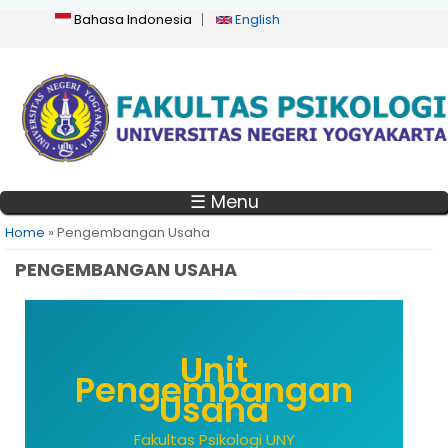
Bahasa Indonesia
English
☰ Menu
You are here
Home
» Pengembangan Usaha
PENGEMBANGAN USAHA
Unit
Pengembangan
Usaha
Fakultas Psikologi UNY