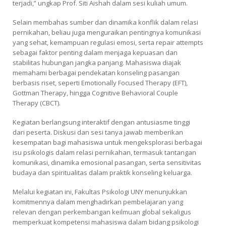
terjadi,” ungkap Prof. Siti Aishah dalam sesi kuliah umum.
Selain membahas sumber dan dinamika konflik dalam relasi
pernikahan, beliau juga menguraikan pentingnya komunikasi
yang sehat, kemampuan regulasi emosi, serta repair attempts
sebagai faktor penting dalam menjaga kepuasan dan
stabilitas hubungan jangka panjang. Mahasiswa diajak
memahami berbagai pendekatan konseling pasangan
berbasis riset, seperti Emotionally Focused Therapy (EFT),
Gottman Therapy, hingga Cognitive Behavioral Couple
Therapy (CBCT).
Kegiatan berlangsung interaktif dengan antusiasme tinggi
dari peserta. Diskusi dan sesi tanya jawab memberikan
kesempatan bagi mahasiswa untuk mengeksplorasi berbagai
isu psikologis dalam relasi pernikahan, termasuk tantangan
komunikasi, dinamika emosional pasangan, serta sensitivitas
budaya dan spiritualitas dalam praktik konseling keluarga.
Melalui kegiatan ini, Fakultas Psikologi UNY menunjukkan
komitmennya dalam menghadirkan pembelajaran yang
relevan dengan perkembangan keilmuan global sekaligus
memperkuat kompetensi mahasiswa dalam bidang psikologi