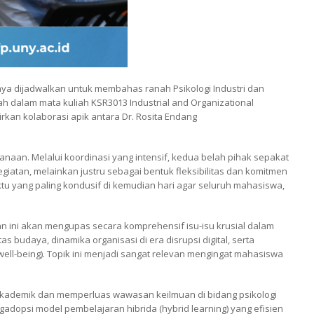
tnya dijadwalkan untuk membahas ranah Psikologi Industri dan
iah dalam mata kuliah KSR3013 Industrial and Organizational
rkan kolaborasi apik antara Dr. Rosita Endang
an. Melalui koordinasi yang intensif, kedua belah pihak sepakat
iatan, melainkan justru sebagai bentuk fleksibilitas dan komitmen
tu yang paling kondusif di kemudian hari agar seluruh mahasiswa,
n ini akan mengupas secara komprehensif isu-isu krusial dalam
s budaya, dinamika organisasi di era disrupsi digital, serta
well-being). Topik ini menjadi sangat relevan mengingat mahasiswa
 akademik dan memperluas wawasan keilmuan di bidang psikologi
gadopsi model pembelajaran hibrida (hybrid learning) yang efisien