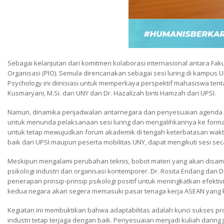
Sebagai kelanjutan dari komitmen kolaborasi internasional antara Fak
Organisasi (PIO). Semula direncanakan sebagai sesi luring di kampus UP
Psychology ini diinisiasi untuk memperkaya perspektif mahasiswa tent
Kusmaryani, M.Si. dari UNY dan Dr. Hazalizah binti Hamzah dari UPSI.
Namun, dinamika penjadwalan antarnegara dan penyesuaian agenda in
untuk menunda pelaksanaan sesi luring dan mengalihkannya ke format d
untuk tetap mewujudkan forum akademik di tengah keterbatasan waktu.
baik dari UPSI maupun peserta mobilitas UNY, dapat mengikuti sesi sec
Meskipun mengalami perubahan teknis, bobot materi yang akan disamp
psikologi industri dan organisasi kontemporer. Dr. Rosita Endang dan D
penerapan prinsip-prinsip psikologi positif untuk meningkatkan efekt
kedua negara akan segera memasuki pasar tenaga kerja ASEAN yang ko
Kegiatan ini membuktikan bahwa adaptabilitas adalah kunci sukses p
industri tetap terjaga dengan baik. Penyesuaian menjadi kuliah darin