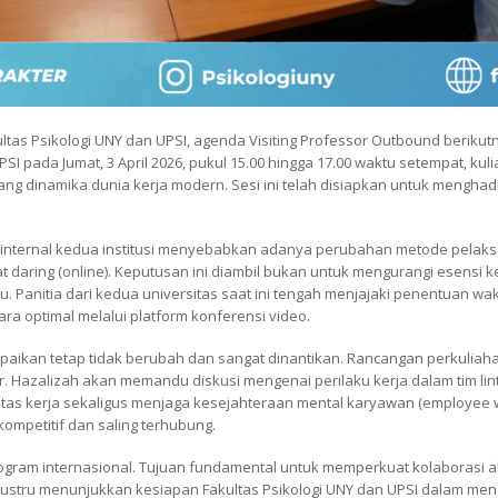
ultas Psikologi UNY dan UPSI, agenda Visiting Professor Outbound beriku
SI pada Jumat, 3 April 2026, pukul 15.00 hingga 17.00 waktu setempat, kul
ang dinamika dunia kerja modern. Sesi ini telah disiapkan untuk menghadi
ternal kedua institusi menyebabkan adanya perubahan metode pelaksana
aring (online). Keputusan ini diambil bukan untuk mengurangi esensi keg
 Panitia dari kedua universitas saat ini tengah menjajaki penentuan wak
ara optimal melalui platform konferensi video.
aikan tetap tidak berubah dan sangat dinantikan. Rancangan perkuliaha
r. Hazalizah akan memandu diskusi mengenai perilaku kerja dalam tim linta
ivitas kerja sekaligus menjaga kesejahteraan mental karyawan (employee 
mpetitif dan saling terhubung.
rogram internasional. Tujuan fundamental untuk memperkuat kolaborasi
g justru menunjukkan kesiapan Fakultas Psikologi UNY dan UPSI dalam men