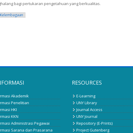
nghalang bagi pertukaran pengetahuan yang berkualitas.
 Kelembagaan
NFORMASI
RESOURCES
ormasi Akademik
E-Learning
rmasi Penelitian
UNY Library
ormasi HKI
Journal Access
ormasi KKN
UNY Journal
ormasi Administrasi Pegawai
Repository (E-Prints)
ormasi Sarana dan Prasarana
Project Gutenberg